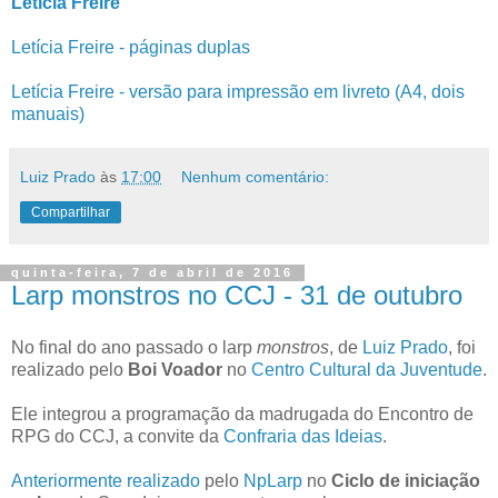
Letícia Freire
Letícia Freire - páginas duplas
Letícia Freire - versão para impressão em livreto (A4, dois
manuais)
Luiz Prado
às
17:00
Nenhum comentário:
Compartilhar
quinta-feira, 7 de abril de 2016
Larp monstros no CCJ - 31 de outubro
No final do ano passado o larp
monstros
, de
Luiz Prado
, foi
realizado pelo
Boi Voador
no
Centro Cultural da Juventude
.
Ele integrou a programação da madrugada do Encontro de
RPG do CCJ, a convite da
Confraria das Ideias
.
Anteriormente realizado
pelo
NpLarp
no
Ciclo de iniciação