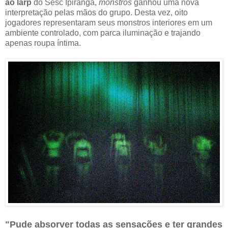
ao larp
do Sesc Ipiranga,
monstros
ganhou uma nova
interpretação pelas mãos do grupo. Desta vez, oito
jogadores representaram seus monstros interiores em um
ambiente controlado, com parca iluminação e trajando
apenas roupa íntima.
"Pude absorver todas as sensações e ter grandes