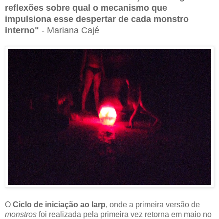
reflexões sobre qual o mecanismo que
impulsiona esse despertar de cada monstro
interno"
- Mariana Cajé
O
Ciclo de iniciação ao larp
, onde a primeira versão de
monstros
foi realizada pela primeira vez retorna em maio no