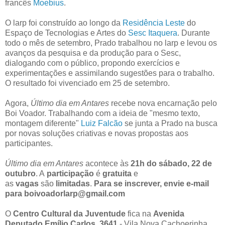
francês
Moebius
.
O larp foi construído ao longo da
Residência Leste
do
Espaço de Tecnologias e Artes do
Sesc Itaquera
. Durante
todo o mês de setembro, Prado trabalhou no larp e levou os
avanços da pesquisa e da produção para o Sesc,
dialogando com o público, propondo exercícios e
experimentações e assimilando sugestões para o trabalho.
O resultado foi vivenciado em 25 de setembro.
Agora,
Último dia em Antares
recebe nova encarnação pelo
Boi Voador. Trabalhando com a ideia de "mesmo texto,
montagem diferente"
Luiz Falcão
se junta a Prado na busca
por novas soluções criativas e novas propostas aos
participantes.
Último dia em Antares
acontece às
21h do sábado, 22 de
outubro
. A
participação
é
gratuita
e
as
vagas
são
limitadas
.
Para se inscrever, envie e-mail
para boivoadorlarp@gmail.com
O
Centro Cultural da Juventude
fica na
Avenida
Deputado Emílio Carlos, 3641
- Vila Nova Cachoerinha,