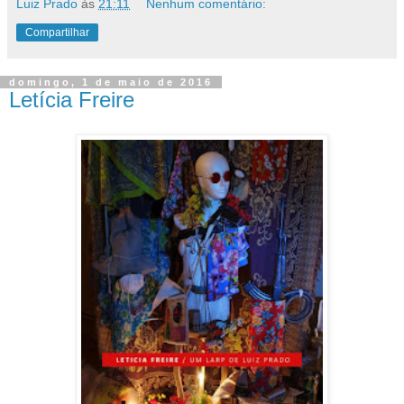
Luiz Prado
às
21:11
Nenhum comentário:
Compartilhar
domingo, 1 de maio de 2016
Letícia Freire