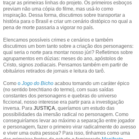
traçar as primeiras linhas do projeto. Os primeiros esboços
previam não uma cópia do filme, mas usá-lo como
inspiração. Dessa forma, discutimos sobre transportar a
história para o Brasil e criar um cenário distópico no qual a
pena de morte passaria a vigorar no país.
Elencamos possíveis crimes e cenários e também
discutimos um bom tanto sobre a criação dos personagens:
qual seria o norte para montar nosso júri? Refletimos sobre
agrupamentos em dúzias: meses do ano, apóstolos de
Cristo, signos zodiacais. Pensamos também em partir de
obituários retirados de jornais e leitura do tarô.
Como
o
Jogo do Bicho
acabou tomando um caráter épico
(no sentido brechtiano do termo), com suas saídas
constantes dos personagens e quebras do universo
ficcional, nosso interesse era partir para a investigação
inversa. Para
JUSTIÇA
, queríamos um estudo das
possibilidades da imersão radical no personagem. Como
conseguiríamos levar ao máximo a separação entre jogador
e personagem, fazer o primeiro virar radicalmente do avesso
e viver uma outra pessoa? Para isso, tínhamos como uma