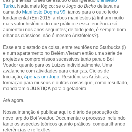
das primeiras fontes de estudo o famigerado
Manifesto
Turku
. Nada mais lógico: se o
Jogo do Bicho
deitava na
cama do
Manifesto Dogma 99
, íamos para o outro texto
fundamental (Em 2015, ambos manifestos já tinham muito
mais valor histórico do que prático e essa tendência só
aumentou nos anos seguintes; de todo jeito, é sempre bom
olhar os clássicos, não é mesmo Aristóteles?).
Esse era o estado da coisa, entre reuniões no Starbucks (!)
e num apartamento no Belém.Vieram então uma série de
projetos e compromissos sucessivos tanto para o Boi
Voador quanto para os Luízes individualmente. Uma
avalanche com atividades para crianças, Ciclos de
Iniciação,
Apenas um Jogo
, Residências Artísticas,
formação para museus e outras coisas que, como resultado,
mandaram o
JUSTIÇA
para a geladeira.
Até agora.
Nossa intenção é publicar aqui o diário de produção do
novo larp do Boi Voador. Documentar o processo incluindo
tanto os aspectos teóricos quanto práticos, compartilhando
referências e reflexões.