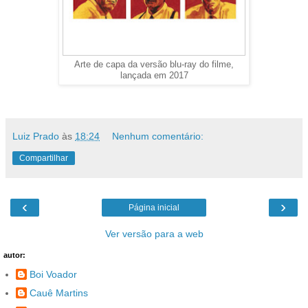
Arte de capa da versão blu-ray do filme,
lançada em 2017
Luiz Prado
às
18:24
Nenhum comentário:
Compartilhar
‹
›
Página inicial
Ver versão para a web
autor:
Boi Voador
Cauê Martins