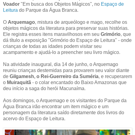
Voador
"Em busca dos Objetos Mágicos", no
Espaço de
Leitura
do Parque da Água Branca.
O
Arquemago
, mistura de arqueólogo e mago, recolhe os
objetos mágicos da literatura para preservar suas histórias.
Ele registra esses itens maravilhosos em seu
Grimório
, que
dá título a exposição "Grimório do Espaço de Leitura" - onde
crianças de todas as idades podem visitar seu
acampamento e ajudá-lo a preencher seu livro mágico.
Na atividade inaugural, dia 14 de junho, o Arquemago
reuniu crianças destemidas para provarem seu valor diante
de
Gilgamesh, o Rei-Guerreiro da Suméria
, e recuperarem
o
Muiraquitã
- o colar encantado do Baixo Amazonas que
deu início a saga do herói Macunaíma.
Aos domingos, o Arquemago e os visitantes do Parque da
Água Branca irão encontrar um item mágico e um
personagem da literatura saído diretamente dos livros do
acervo do Espaço de Leitura.